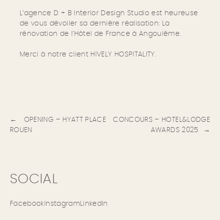
L’agence D + B Interior Design Studio est heureuse
de vous dévoiler sa dernière réalisation: La
rénovation de l’Hôtel de France à Angoulême.
Merci à notre client HIVELY HOSPITALITY.
Navigation
de
l’article
OPENING – HYATT PLACE
CONCOURS – HOTEL&LODGE
ROUEN
AWARDS 2025
SOCIAL
Facebook
Instagram
LinkedIn