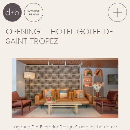
Skip
to
content
OPENING – HOTEL GOLFE DE
d+b Interior Design
Demuth + Béné-
Combes Interior
SAINT TROPEZ
Design Studio |
Agence à Paris
L’agence D + B Interior Design Studio est heureuse