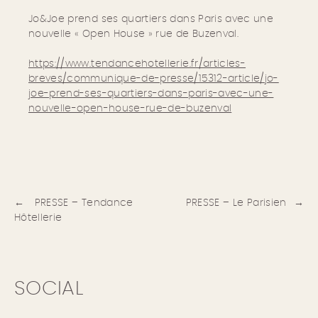
Jo&Joe prend ses quartiers dans Paris avec une
nouvelle « Open House » rue de Buzenval.
https://www.tendancehotellerie.fr/articles-
breves/communique-de-presse/15312-article/jo-
joe-prend-ses-quartiers-dans-paris-avec-une-
nouvelle-open-house-rue-de-buzenval
Navigation
de
l’article
PRESSE – Tendance
PRESSE – Le Parisien
Hôtellerie
SOCIAL