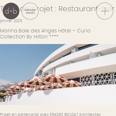
Skip
Type de projet :
Restaurant-bar
to
content
janvier 2025
d+b Interior Design
Demuth + Béné-
Marina Baie des Anges Hôtel – Curio
Combes Interior
Collection By Hilton ****
Design Studio |
Agence à Paris
Projet en partenariat avec ERADES BOUZAT Architectes